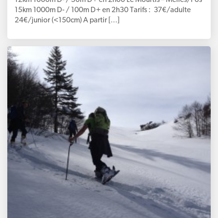
12km 1000m D- / 50m D+ en 2h00 Le Mourtis – Melles/Fos
15km 1000m D- / 100m D+ en 2h30 Tarifs : 37€/adulte
24€/junior (<150cm) A partir […]