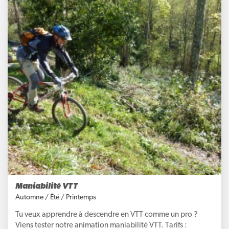
Maniabilité VTT
Automne
/
Été
/
Printemps
Tu veux apprendre à descendre en VTT comme un pro ?
Viens tester notre animation maniabilité VTT. Tarifs :