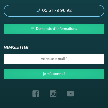
05 61 79 96 92
Demande d'informations
NEWSLETTER
Adresse
e-
mail
*