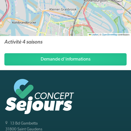
Leaflet
|
©
OpenStreetMap
contributors
Activité
4 saisons
Demande d'informations
13 Bd Gambetta
31800 Saint Gaudens