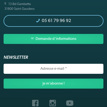
13 Bd Gambetta
31800 Saint Gaudens
05 61 79 96 92
Demande d'informations
NEWSLETTER
Adresse
e-
mail
*