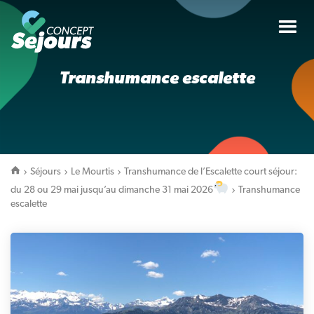
Tog
nav
Transhumance escalette
Séjours
Le Mourtis
Transhumance de l’Escalette court séjour:
du 28 ou 29 mai jusqu’au dimanche 31 mai 2026
Transhumance
escalette