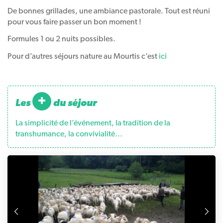
De bonnes grillades, une ambiance pastorale. Tout est réuni
pour vous faire passer un bon moment !
Formules 1 ou 2 nuits possibles.
Pour d’autres séjours nature au Mourtis c’est
ici
+
les
du séjour
La simplicité de l’événement, la tradition de la
transhumance, la convivialité…
Précédente
S