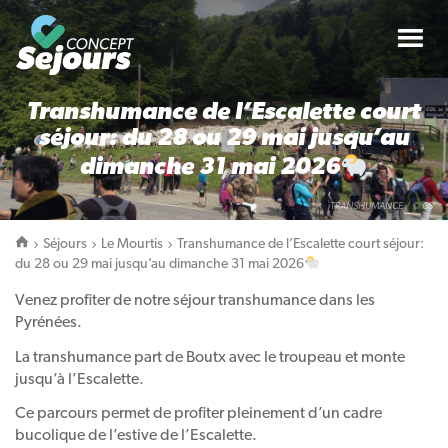
Tog
nav
Transhumance de l’Escalette court
séjour: du 28 ou 29 mai jusqu’au
dimanche 31 mai 2026
TRANSHUMANCE / © CS
Séjours
Le Mourtis
Transhumance de l’Escalette court séjour:
du 28 ou 29 mai jusqu’au dimanche 31 mai 2026
Venez profiter de notre séjour transhumance dans les
Pyrénées.
La transhumance part de Boutx avec le troupeau et monte
jusqu’à l’Escalette.
Ce parcours permet de profiter pleinement d’un cadre
bucolique de l’estive de l’Escalette.