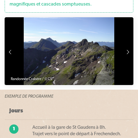
magnifiques et cascades somptueuses.
Précédente
S
Randonnée Crabère / © CS
Ran
EXEMPLE DE PROGRAMME
Jours
Accueil à la gare de St Gaudens à 8h.
1
Trajet vers le point de départ à Frechendech.