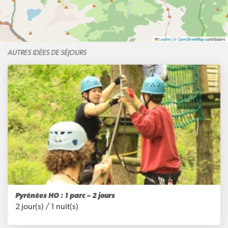
Leaflet
|
©
OpenStreetMap
contributors
AUTRES IDÉES DE SÉJOURS
Pyrénées HO : 1 parc – 2 jours
2 jour(s) /
1 nuit(s)