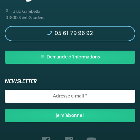
13 Bd Gambetta
31800 Saint Gaudens
05 61 79 96 92
Demande d'informations
NEWSLETTER
Adresse
e-
mail
*