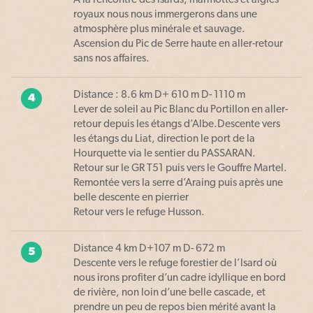
A la rencontre des isards, marmottes et aigles
royaux nous nous immergerons dans une
atmosphère plus minérale et sauvage.
Ascension du Pic de Serre haute en aller-retour
sans nos affaires.
Distance : 8.6 km D+ 610 m D- 1110 m
4
Lever de soleil au Pic Blanc du Portillon en aller-
retour depuis les étangs d’Albe.Descente vers
les étangs du Liat, direction le port de la
Hourquette via le sentier du PASSARAN.
Retour sur le GR T51 puis vers le Gouffre Martel.
Remontée vers la serre d’Araing puis après une
belle descente en pierrier
Retour vers le refuge Husson.
Distance 4 km D+107 m D- 672 m
5
Descente vers le refuge forestier de l’Isard où
nous irons profiter d’un cadre idyllique en bord
de rivière, non loin d’une belle cascade, et
prendre un peu de repos bien mérité avant la