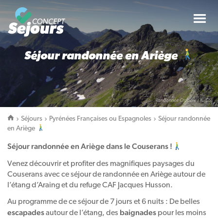
Tog
nav
Séjour randonnée en Ariège
Randonnée Crabère / © CS
Séjours
Pyrénées Françaises ou Espagnoles
Séjour randonnée
en Ariège
Séjour randonnée en Ariège dans le Couserans !
Venez découvrir et profiter des magnifiques paysages du
Couserans avec ce séjour de randonnée en Ariège autour de
l’étang d’Araing et du refuge CAF Jacques Husson.
Au programme de ce séjour de 7 jours et 6 nuits : De belles
escapades
baignades
autour de l’étang, des
pour les moins