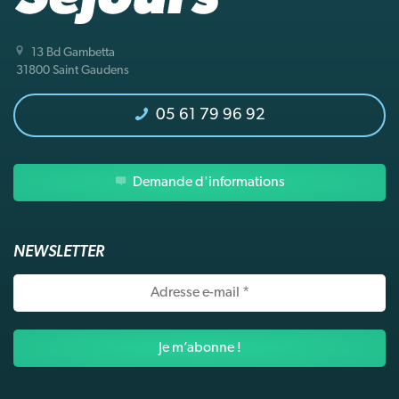
13 Bd Gambetta
31800 Saint Gaudens
05 61 79 96 92
Demande d'informations
NEWSLETTER
Adresse
e-
mail
*