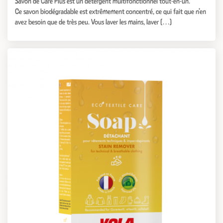
Savon de Care Plus est un détergent multifonctionnel tout-en-un.
Ce savon biodégradable est extrêmement concentré, ce qui fait que n’en
avez besoin que de très peu. Vous laver les mains, laver […]