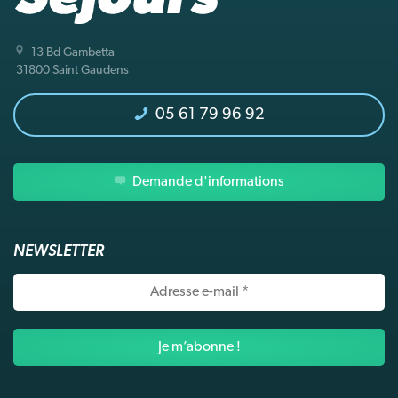
13 Bd Gambetta
31800 Saint Gaudens
05 61 79 96 92
Demande d'informations
NEWSLETTER
Adresse
e-
mail
*