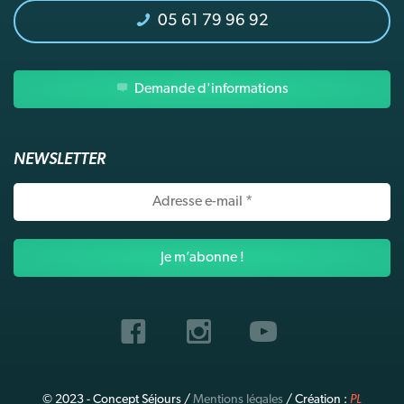
05 61 79 96 92
Demande d'informations
NEWSLETTER
Adresse
e-
mail
*
© 2023 - Concept Séjours /
Mentions légales
/ Création :
PL