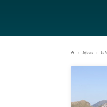
Séjours
Le M