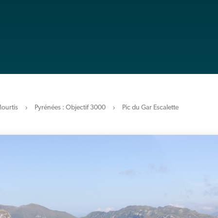
ourtis
Pyrénées : Objectif 3000
Pic du Gar Escalette