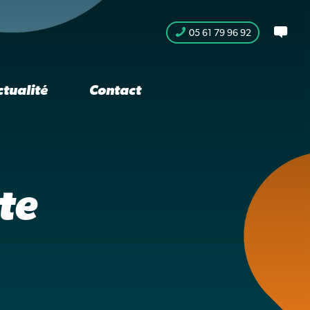
05 61 79 96 92
ctualité
Contact
te