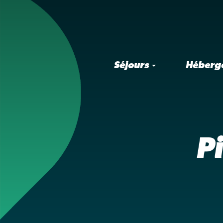
Séjours
Héberg
P