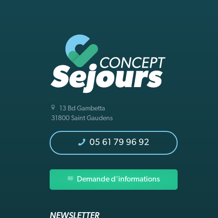
13 Bd Gambetta
31800 Saint Gaudens
05 61 79 96 92
Demande d'informations
NEWSLETTER