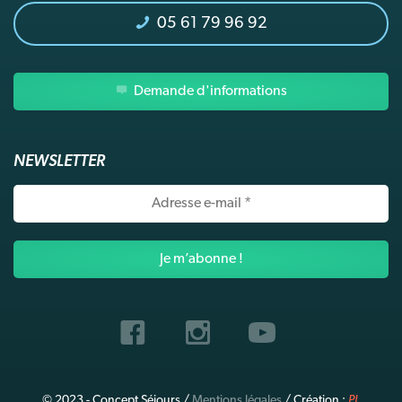
05 61 79 96 92
Demande d'informations
NEWSLETTER
Adresse
e-
mail
*
© 2023 - Concept Séjours /
Mentions légales
/ Création :
PL