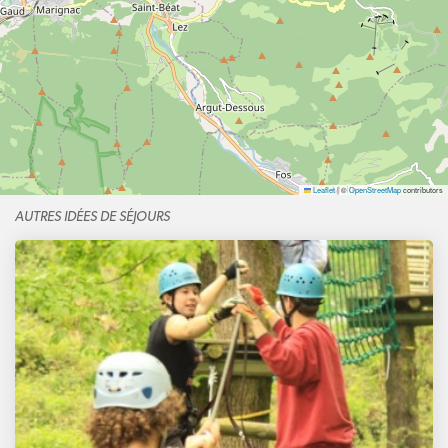
Leaflet
|
©
OpenStreetMap
contributors
AUTRES IDÉES DE SÉJOURS