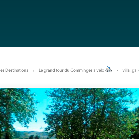
es Destinations
Le grand tour du Comminges à vélo
villa_ga