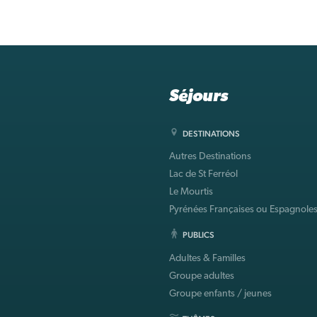
Séjours
DESTINATIONS
Autres Destinations
Lac de St Ferréol
Le Mourtis
Pyrénées Françaises ou Espagnole
PUBLICS
Adultes & Familles
Groupe adultes
Groupe enfants / jeunes