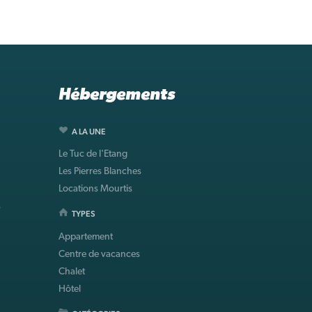
Hébergements
A LA UNE
Le Tuc de l'Etang
Les Pierres Blanches
Locations Mourtis
s
TYPES
Appartement
Centre de vacances
Chalet
Hôtel