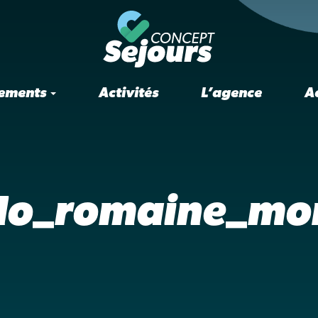
ements
Activités
L’agence
A
llo_romaine_m