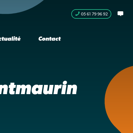
05 61 79 96 92
ctualité
Contact
ontmaurin