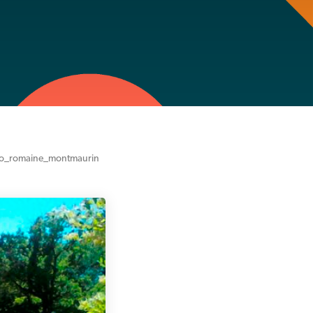
llo_romaine_montmaurin