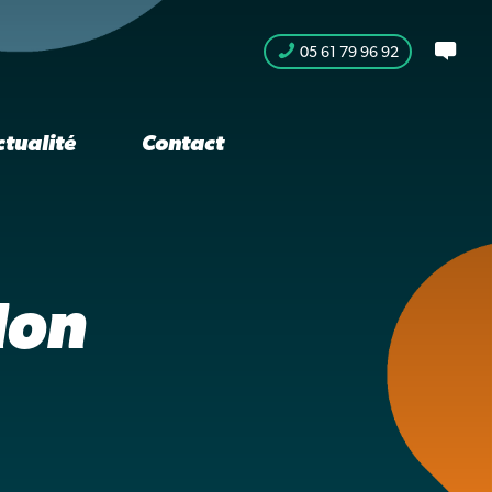
05 61 79 96 92
ctualité
Contact
don