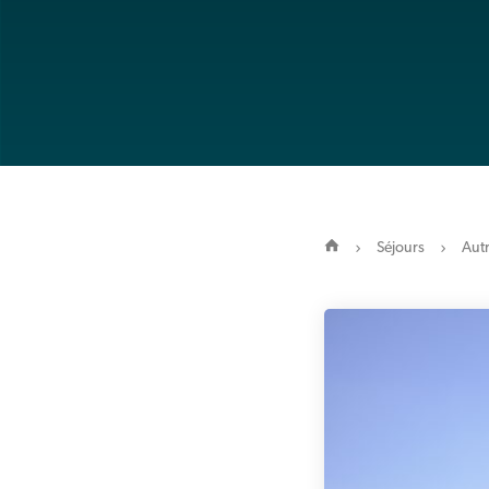
Séjours
Autr