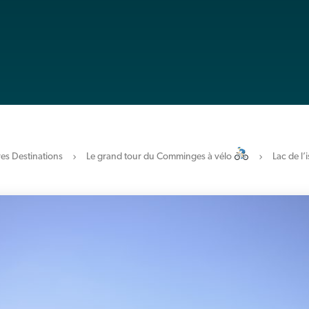
es Destinations
Le grand tour du Comminges à vélo
Lac de l’