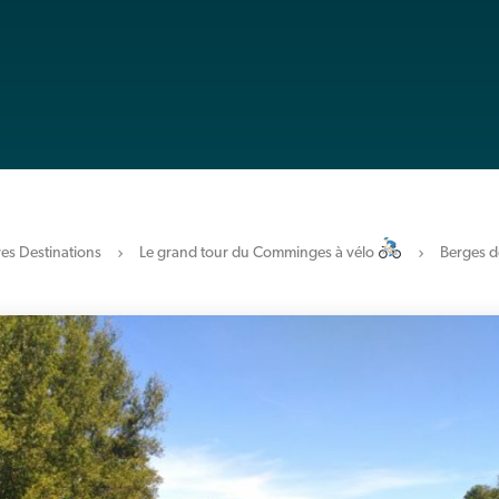
es Destinations
Le grand tour du Comminges à vélo
Berges d