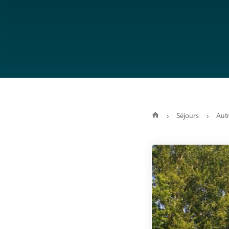
Séjours
Autr