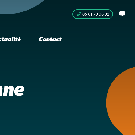
05 61 79 96 92
ctualité
Contact
nne