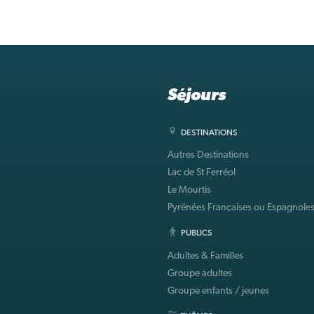
Séjours
DESTINATIONS
Autres Destinations
Lac de St Ferréol
Le Mourtis
Pyrénées Françaises ou Espagnole
PUBLICS
Adultes & Familles
Groupe adultes
Groupe enfants / jeunes