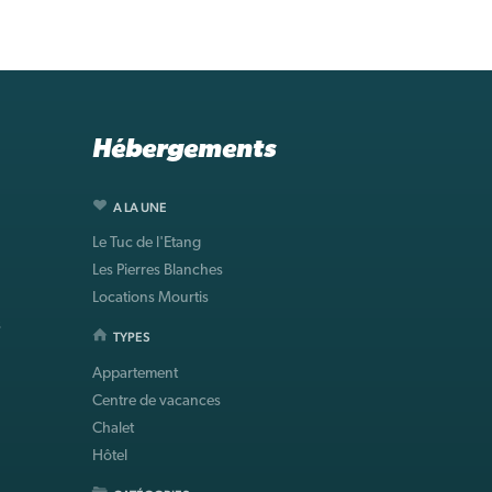
Hébergements
A LA UNE
Le Tuc de l'Etang
Les Pierres Blanches
Locations Mourtis
s
TYPES
Appartement
Centre de vacances
Chalet
Hôtel