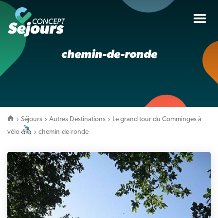
Tog
nav
chemin-de-ronde
Séjours
Autres Destinations
Le grand tour du Comminges à
vélo
chemin-de-ronde