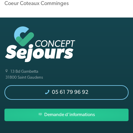
Coeur Coteaux Comminges
13 Bd Gambetta
31800 Saint Gaudens
05 61 79 96 92
Demande d'informations