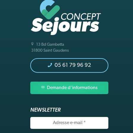
13 Bd Gambetta
31800 Saint Gaudens
05 61 79 96 92
Demande d'informations
NEWSLETTER
Adresse
e-
mail