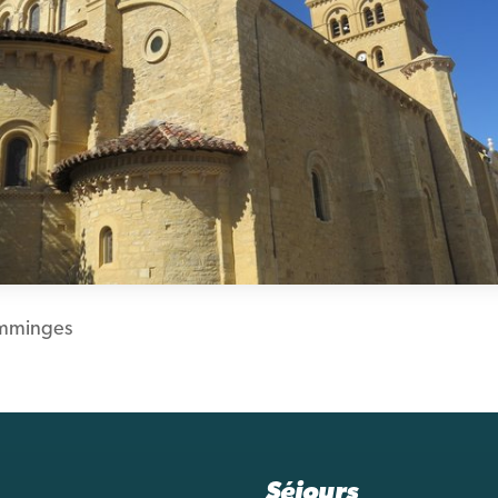
mminges
Séjours