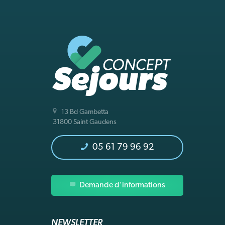
13 Bd Gambetta
31800 Saint Gaudens
05 61 79 96 92
Demande d'informations
NEWSLETTER