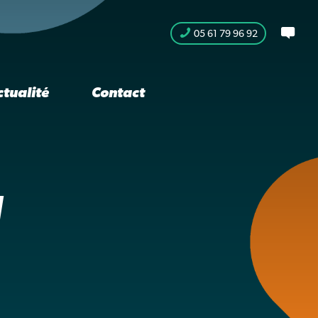
05 61 79 96 92
ctualité
Contact
N