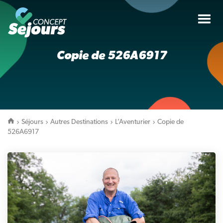
Tog
nav
Copie de 526A6917
Séjours
Autres Destinations
L’Aventurier
Copie de
526A6917