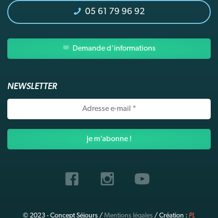
05 61 79 96 92
Demande d'informations
NEWSLETTER
Adresse
e-
mail
*
© 2023 - Concept Séjours /
Mentions légales
/ Création :
PL