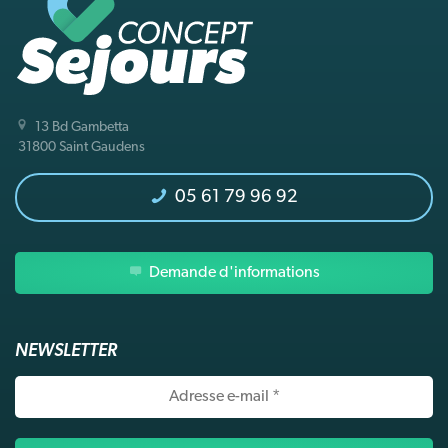
13 Bd Gambetta
31800 Saint Gaudens
05 61 79 96 92
Demande d'informations
NEWSLETTER
Adresse
e-
mail