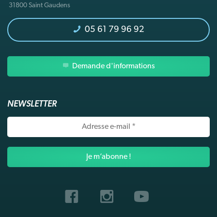
31800 Saint Gaudens
05 61 79 96 92
Demande d'informations
NEWSLETTER
Adresse
e-
mail
*