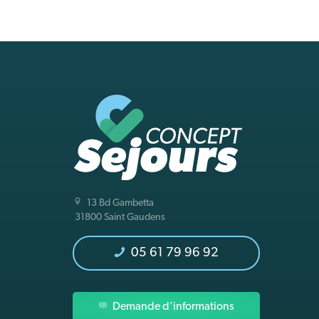
13 Bd Gambetta
31800 Saint Gaudens
05 61 79 96 92
Demande d'informations