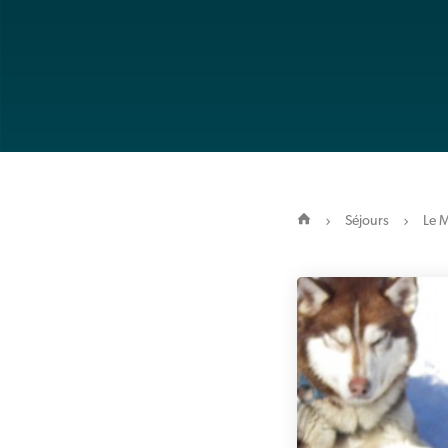
Séjours
Le M