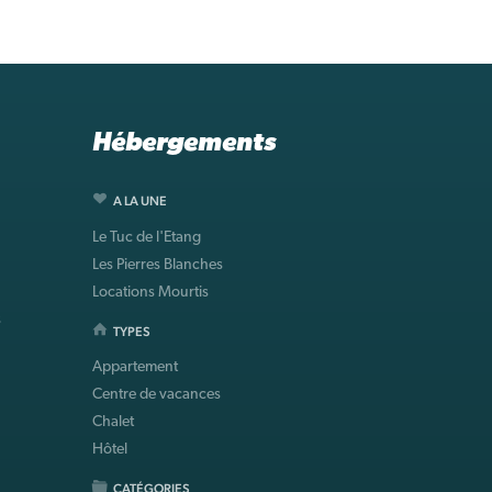
Hébergements
A LA UNE
Le Tuc de l'Etang
Les Pierres Blanches
Locations Mourtis
s
TYPES
Appartement
Centre de vacances
Chalet
Hôtel
CATÉGORIES