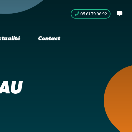
05 61 79 96 92
ctualité
Contact
EAU