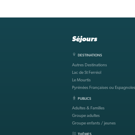
Séjours
DESTINATIONS
Autres Destinations
Lac de St Ferréol
Le Mourtis
Pyrénées Françaises ou Espagnole
PUBLICS
Adultes & Familles
Groupe adultes
Groupe enfants / jeunes
THÊMES