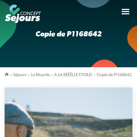
Tog
nav
Copie de P1168642
Séjours
Le Mourtis
A LA BÊÊÊLLE ETOILE!
Copie de P1168642