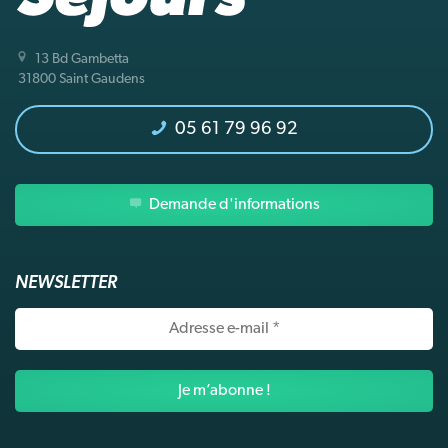
13 Bd Gambetta
31800 Saint Gaudens
05 61 79 96 92
Demande d'informations
NEWSLETTER
Adresse
e-
mail
*