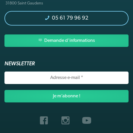
31800 Saint Gaudens
05 61 79 96 92
Demande d'informations
NEWSLETTER
Adresse
e-
mail
*