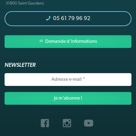
31800 Saint Gaudens
05 61 79 96 92
Demande d'informations
NEWSLETTER
Adresse
e-
mail
*