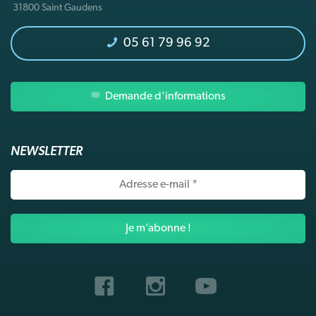
31800 Saint Gaudens
05 61 79 96 92
Demande d'informations
NEWSLETTER
Adresse
e-
mail
*