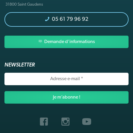
31800 Saint Gaudens
05 61 79 96 92
Demande d'informations
NEWSLETTER
Adresse
e-
mail
*