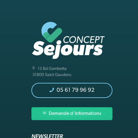
13 Bd Gambetta
31800 Saint Gaudens
05 61 79 96 92
Demande d'informations
NEWSLETTER