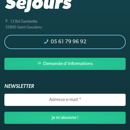
13 Bd Gambetta
31800 Saint Gaudens
05 61 79 96 92
Demande d'informations
NEWSLETTER
Adresse
e-
mail
*