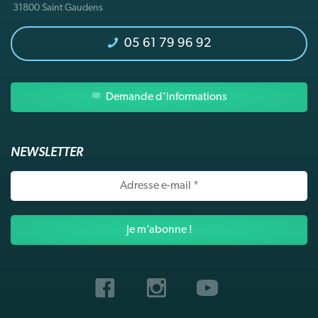
31800 Saint Gaudens
05 61 79 96 92
Demande d'informations
NEWSLETTER
Adresse
e-
mail
*