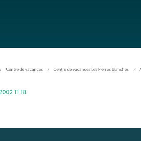
Centre de vacances
Centre de vacances Les Pierres Blanches
002 11 18