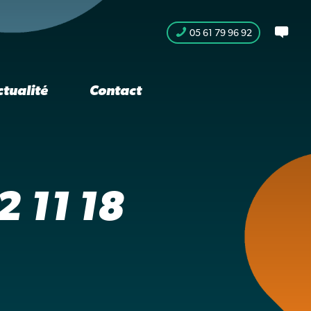
05 61 79 96 92
ctualité
Contact
 11 18