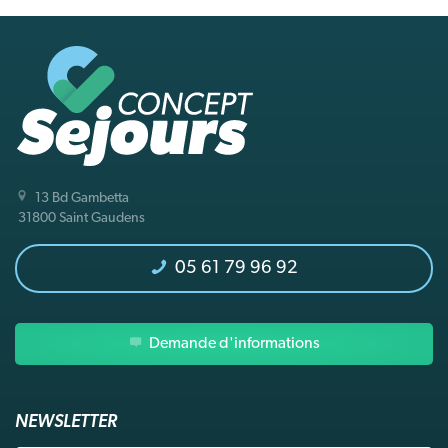
13 Bd Gambetta
31800 Saint Gaudens
05 61 79 96 92
Demande d'informations
NEWSLETTER