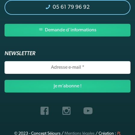
05 61 79 96 92
Demande d'informations
NEWSLETTER
Adresse
e-
mail
*
© 2023 - Concept Séjours /
Mentions légales
/ Création :
PL