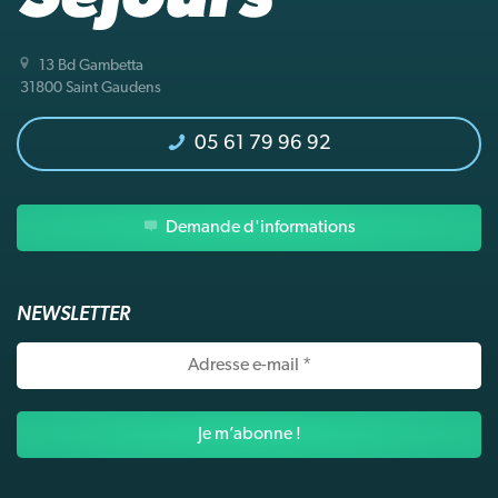
13 Bd Gambetta
31800 Saint Gaudens
05 61 79 96 92
Demande d'informations
NEWSLETTER
Adresse
e-
mail
*