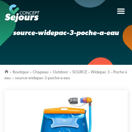
Tog
nav
source-widepac-3-poche-a-eau
Boutique
Chapeau
Outdoor
SOURCE – Widepac 3 – Poche à
eau
source-widepac-3-poche-a-eau