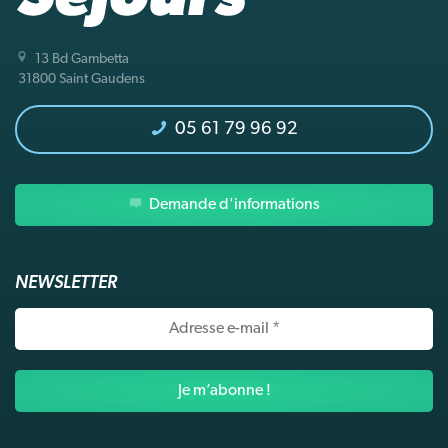
13 Bd Gambetta
31800 Saint Gaudens
05 61 79 96 92
Demande d'informations
NEWSLETTER
Adresse
e-
mail
*