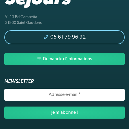
13 Bd Gambetta
31800 Saint Gaudens
05 61 79 96 92
Demande d'informations
NEWSLETTER
Adresse
e-
mail
*