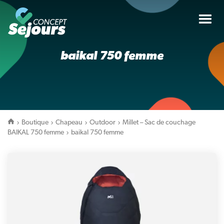
Tog
nav
baikal 750 femme
Boutique
Chapeau
Outdoor
Millet – Sac de couchage
BAIKAL 750 femme
baikal 750 femme