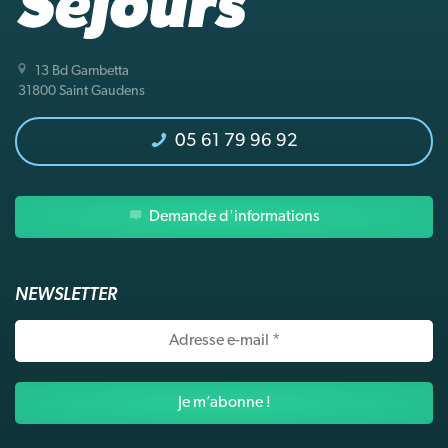
13 Bd Gambetta
31800 Saint Gaudens
05 61 79 96 92
Demande d'informations
NEWSLETTER
Adresse
e-
mail
*