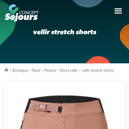
Tog
nav
vellir stretch shorts
Boutique
Neuf
Picture – Short vellir
vellir stretch shorts