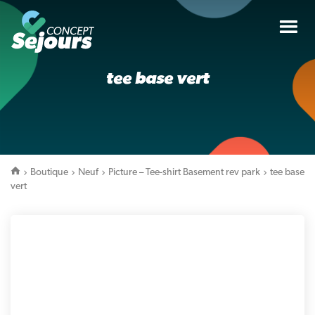
Tog
nav
tee base vert
Boutique
Neuf
Picture – Tee-shirt Basement rev park
tee base
vert