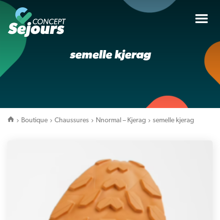
Tog
nav
semelle kjerag
Boutique
Chaussures
Nnormal – Kjerag
semelle kjerag