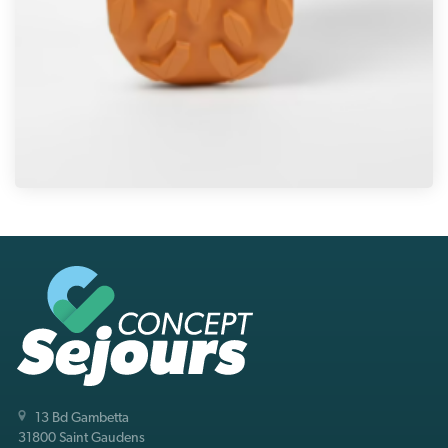
13 Bd Gambetta
31800 Saint Gaudens