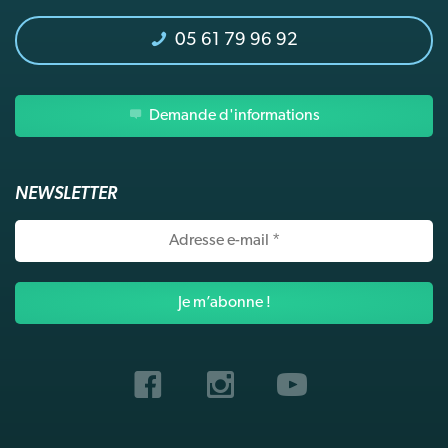
05 61 79 96 92
Demande d'informations
NEWSLETTER
Adresse
e-
mail
*