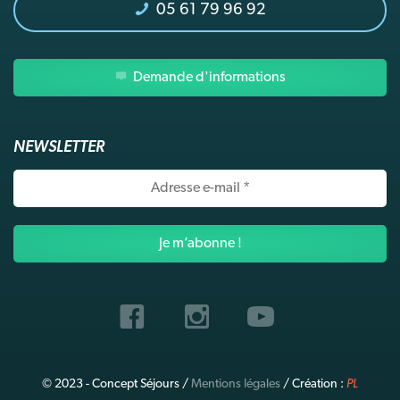
05 61 79 96 92
Demande d'informations
NEWSLETTER
Adresse
e-
mail
*
© 2023 - Concept Séjours /
Mentions légales
/ Création :
PL