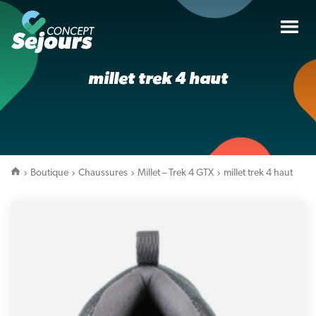
Tog
nav
millet trek 4 haut
Boutique
Chaussures
Millet – Trek 4 GTX
millet trek 4 haut