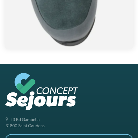
13 Bd Gambetta
31800 Saint Gaudens