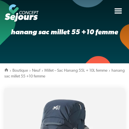
Tog
nav
hanang sac millet 55 +10 femme
Boutique
Neuf
Millet – Sac Hanang 55L + 10L femme
hanang
sac millet 55 +10 femme