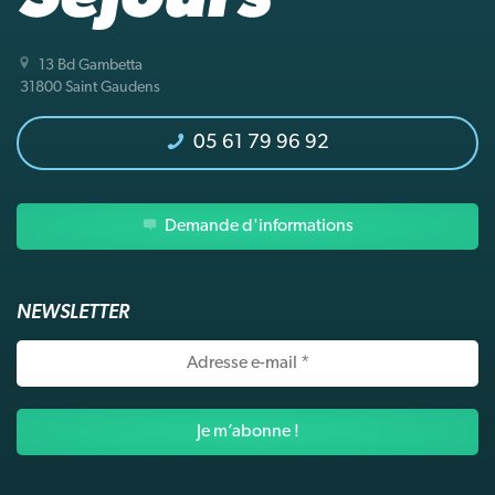
13 Bd Gambetta
31800 Saint Gaudens
05 61 79 96 92
Demande d'informations
NEWSLETTER
Adresse
e-
mail
*