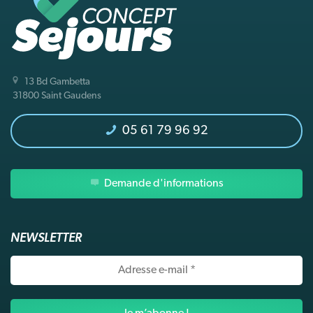
13 Bd Gambetta
31800 Saint Gaudens
05 61 79 96 92
Demande d'informations
NEWSLETTER
Adresse
e-
mail
*