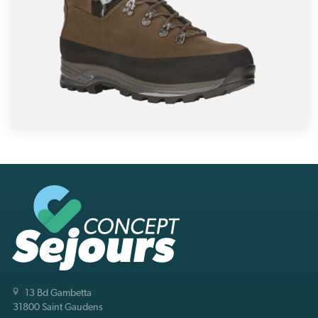
13 Bd Gambetta
31800 Saint Gaudens