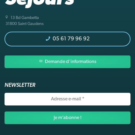
13 Bd Gambetta
31800 Saint Gaudens
05 61 79 96 92
Demande d'informations
NEWSLETTER
Adresse
e-
mail
*