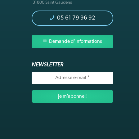
31800 Saint Gaudens
05 61 79 96 92
Demande d'informations
NEWSLETTER
Adresse
e-
mail
*