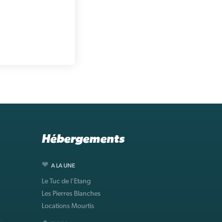
Hébergements
A LA UNE
Le Tuc de l'Etang
Les Pierres Blanches
Locations Mourtis
s