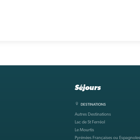
Séjours
DESTINATIONS
Autres Destinations
Lac de St Ferréol
Le Mourtis
Pyrénées Françaises ou Espagnole