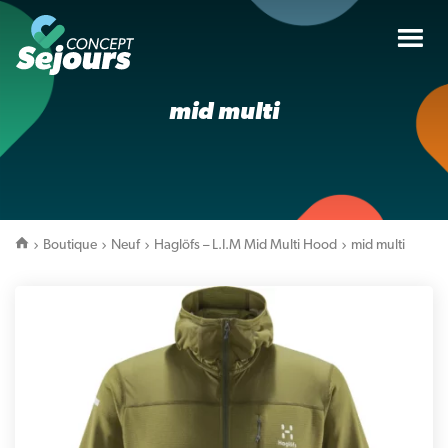
Tog
nav
mid multi
Boutique
Neuf
Haglöfs – L.I.M Mid Multi Hood
mid multi