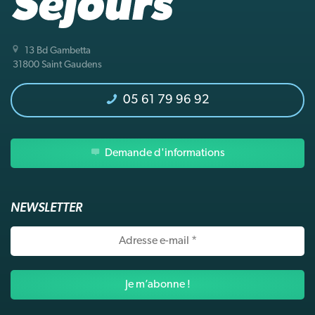
13 Bd Gambetta
31800 Saint Gaudens
05 61 79 96 92
Demande d'informations
NEWSLETTER
Adresse
e-
mail
*