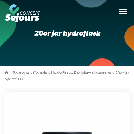
Tog
nav
20or jar hydroflask
Boutique
Gourde
Hydroflask – Récipient alimentaire
20or jar
hydroflask