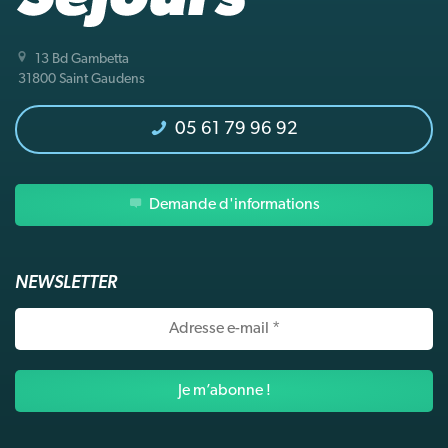
13 Bd Gambetta
31800 Saint Gaudens
05 61 79 96 92
Demande d'informations
NEWSLETTER
Adresse
e-
mail
*